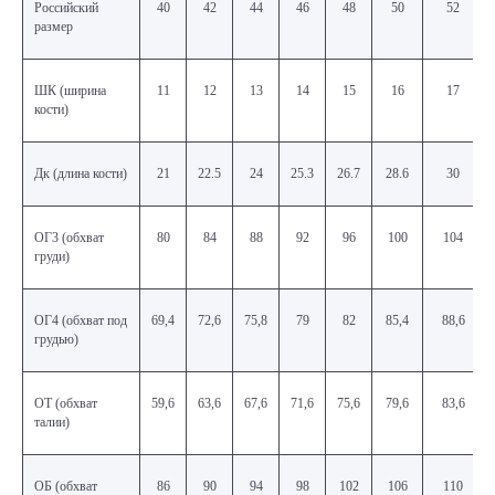
Российский
40
42
44
46
48
50
52
размер
ШК (ширина
11
12
13
14
15
16
17
кости)
Дк (длина кости)
21
22.5
24
25.3
26.7
28.6
30
ОГ3 (обхват
80
84
88
92
96
100
104
груди)
ОГ4 (обхват под
69,4
72,6
75,8
79
82
85,4
88,6
грудью)
ОТ (обхват
59,6
63,6
67,6
71,6
75,6
79,6
83,6
талии)
ОБ (обхват
86
90
94
98
102
106
110