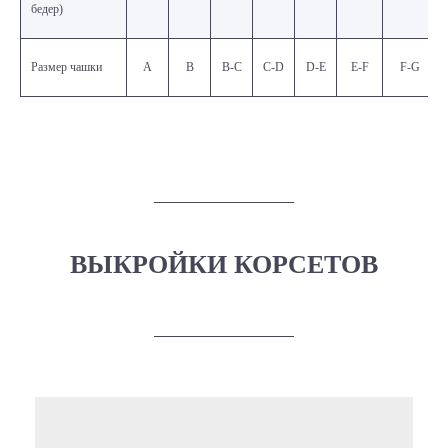
бедер)
Размер чашки
A
B
B-C
C-D
D-E
E-F
F-G
ВЫКРОЙКИ КОРСЕТОВ