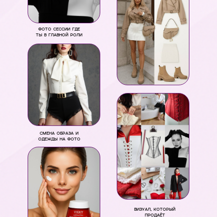
Фото сессии где
ты в главной роли
Смена образа и
одежды на фото
Визуал, который
продаёт