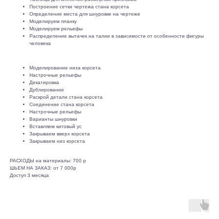
Построение сетки чертежа стана корсета
Определение места для шнуровке на чертеже
Моделируем планку
Моделируем рельефы
Распределение вытачек на талии в зависимости от особенности фигуры
человека
Моделирование низа корсета
Настрочные рельефы
Декатировка
Дублирование
Раскрой детали стана корсета
Соединение стана корсета
Настрочные рельефы
Варианты шнуровки
Вставляем китовый ус
Закрываем вверх корсета
Закрываем низ корсета
РАСХОДЫ на материалы: 700 р
ШЬЕМ НА ЗАКАЗ: от 7 000р
Доступ 3 месяца